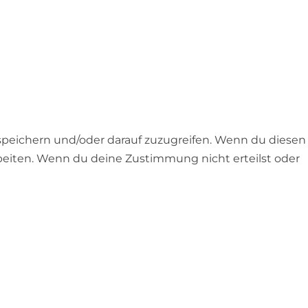
 speichern und/oder darauf zuzugreifen. Wenn du diesen
rbeiten. Wenn du deine Zustimmung nicht erteilst oder