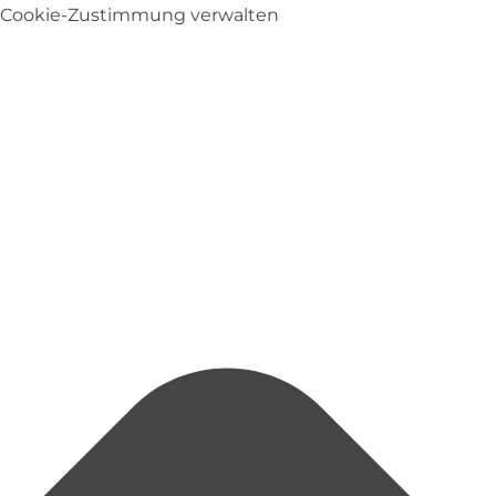
Cookie-Zustimmung verwalten