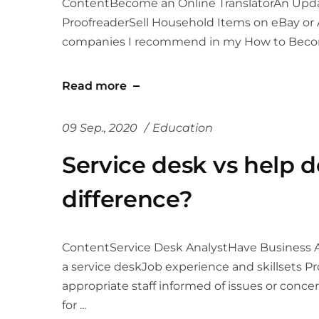
ContentBecome an Online TranslatorAn Upda
ProofreaderSell Household Items on eBay o
companies I recommend in my How to Become 
Read more
09 Sep., 2020
Education
Service desk vs help d
difference?
ContentService Desk AnalystHave Business A
a service deskJob experience and skillsets Pr
appropriate staff informed of issues or conc
for ...