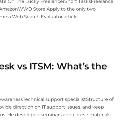
te On The Lucky FreelancerShort TasksFreelance
r AmazonWWD Store Apply to the only two
a Web Search Evaluator article. ...
esk vs ITSM: What’s the
warenessTechnical support specialistStructure of
ovide direction on IT support issues, and keep
erns. He developed seminars and course materials